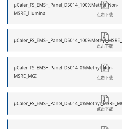
μCaler_FS_EMS+_Panel_D5014_100%Methyl_Non-
MSRE_Illumina
点击下载
μCaler_FS_EMS+_Panel_D5014_100%Methyl_MSRE_Ill
点击下载
μCaler_FS_EMS+_Panel_D5014_0%Methyl_Non-
MSRE_MGI
点击下载
μCaler_FS_EMS+_Panel_D5014_0%Methyl_MSRE_MGI
点击下载