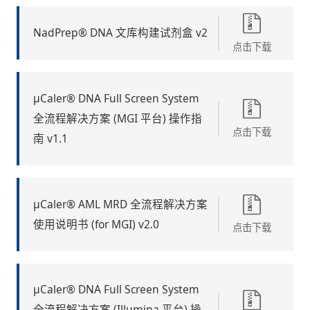
NadPrep® DNA 文库构建试剂盒 v2
点击下载
μCaler® DNA Full Screen System
全流程解决方案 (MGI 平台) 操作指
点击下载
南 v1.1
μCaler® AML MRD 全流程解决方案
使用说明书 (for MGI) v2.0
点击下载
μCaler® DNA Full Screen System
全流程解决方案 (Illumina 平台) 操