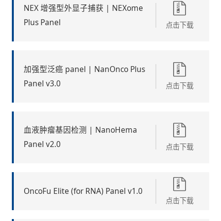
NEX 增强型外显子捕获 | NEXome
Plus Panel
点击下载
加强型泛癌 panel | NanOnco Plus
Panel v3.0
点击下载
血液肿瘤基因检测 | NanoHema
Panel v2.0
点击下载
OncoFu Elite (for RNA) Panel v1.0
点击下载