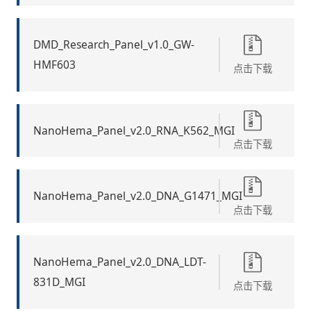
DMD_Research_Panel_v1.0_GW-
HMF603
点击下载
NanoHema_Panel_v2.0_RNA_K562_MGI
点击下载
NanoHema_Panel_v2.0_DNA_G1471_MGI
点击下载
NanoHema_Panel_v2.0_DNA_LDT-
831D_MGI
点击下载