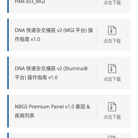
HMF303_MGI
点击下载
DNA 快速杂交捕获 v2 (MGI 平台) 操
作指南 v1.0
点击下载
DNA 快速杂交捕获 v2 (Illumina®
平台) 操作指南 v1.0
点击下载
NBGS Premium Panel v1.0 基因 &
疾病列表
点击下载