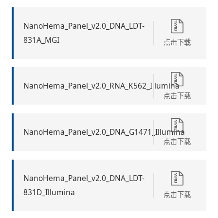
NanoHema_Panel_v2.0_DNA_LDT-
831A_MGI
点击下载
NanoHema_Panel_v2.0_RNA_K562_Illumina
点击下载
NanoHema_Panel_v2.0_DNA_G1471_Illumina
点击下载
NanoHema_Panel_v2.0_DNA_LDT-
831D_Illumina
点击下载