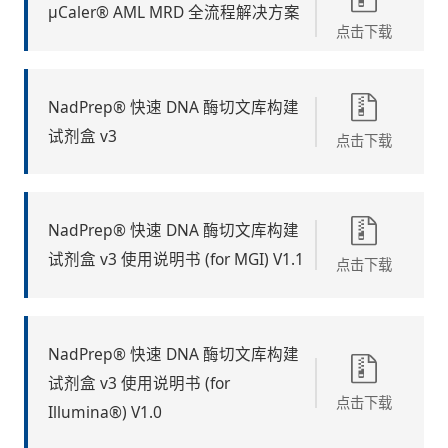
μCaler® AML MRD 全流程解决方案
点击下载
NadPrep® 快速 DNA 酶切文库构建
试剂盒 v3
点击下载
NadPrep® 快速 DNA 酶切文库构建
试剂盒 v3 使用说明书 (for MGI) V1.1
点击下载
NadPrep® 快速 DNA 酶切文库构建
试剂盒 v3 使用说明书 (for
点击下载
Illumina®) V1.0