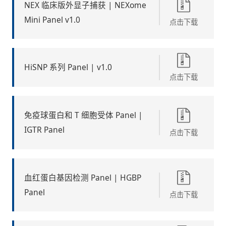
NEX 临床版外显子捕获 | NEXome
Mini Panel v1.0
点击下载
HiSNP 系列 Panel | v1.0
点击下载
免疫球蛋白和 T 细胞受体 Panel |
IGTR Panel
点击下载
血红蛋白基因检测 Panel | HGBP
Panel
点击下载