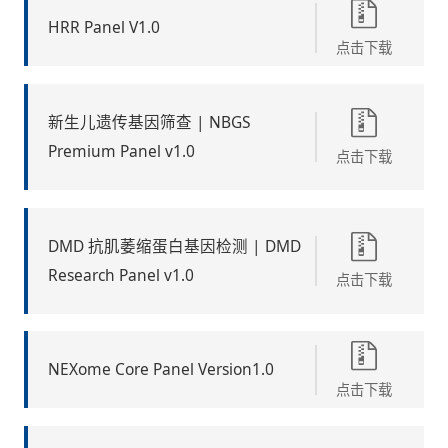
HRR Panel V1.0
点击下载
新生儿遗传基因筛查 | NBGS
Premium Panel v1.0
点击下载
DMD 抗肌萎缩蛋白基因检测 | DMD
Research Panel v1.0
点击下载
NEXome Core Panel Version1.0
点击下载