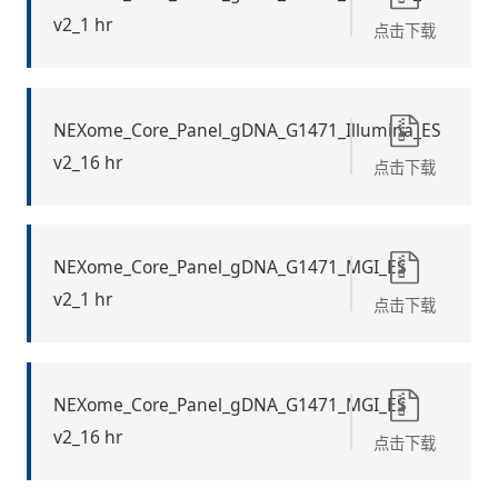
v2_1 hr
点击下载
NEXome_Core_Panel_gDNA_G1471_Illumina_ES
v2_16 hr
点击下载
NEXome_Core_Panel_gDNA_G1471_MGI_ES
v2_1 hr
点击下载
NEXome_Core_Panel_gDNA_G1471_MGI_ES
v2_16 hr
点击下载