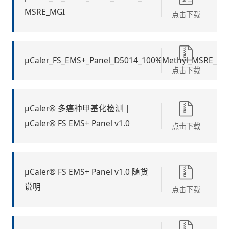
MSRE_MGI
点击下载
μCaler_FS_EMS+_Panel_D5014_100%Methyl_MSRE_MG
点击下载
μCaler® 多癌种甲基化检测 |
μCaler® FS EMS+ Panel v1.0
点击下载
μCaler® FS EMS+ Panel v1.0 随货
说明
点击下载