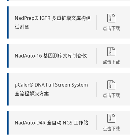
NadPrep® IGTR 多重扩增文库构建
试剂盒
点击下载
NadAuto-16 基因测序文库制备仪
点击下载
μCaler® DNA Full Screen System
全流程解决方案
点击下载
NadAuto-D4R 全自动 NGS 工作站
点击下载