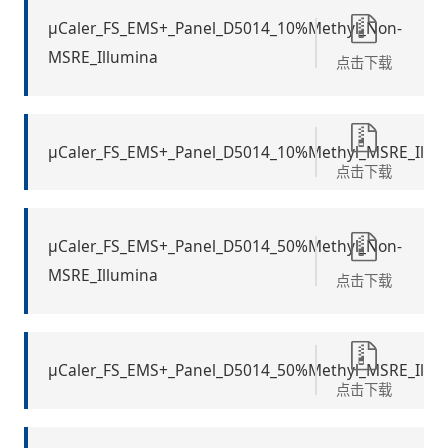
μCaler_FS_EMS+_Panel_D5014_10%Methyl_Non-
MSRE_Illumina
点击下载
μCaler_FS_EMS+_Panel_D5014_10%Methyl_MSRE_Illu
点击下载
μCaler_FS_EMS+_Panel_D5014_50%Methyl_Non-
MSRE_Illumina
点击下载
μCaler_FS_EMS+_Panel_D5014_50%Methyl_MSRE_Illu
点击下载