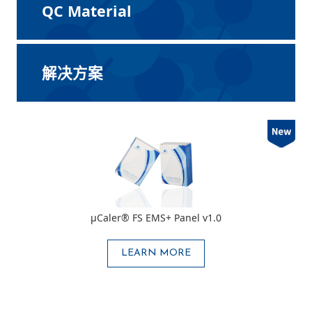
QC Material
解决方案
μCaler® FS EMS+ Panel v1.0
LEARN MORE